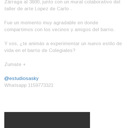
Zárraga al 3600, junto con un mural colaborativo del
taller de arte Lopez de Carlo .
Fue un momento muy agradable en donde
compartimos con los vecinos y amigos del barrio.
Y vos, ¿te animás a experimentar un nuevo estilo de
vida en el barrio de Colegiales?
Zumate +
@estudiosasky
Whatsapp 1159773321