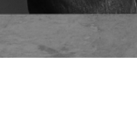
¿QUIENES SOMOS?
DANIEL SASKY
INGENIERO CIVIL Y DESARROLLADOR.