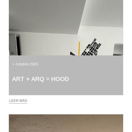
+ octubre 2023
ART + ARQ = HOOD
LEER MÁS