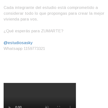
Cada integrante del estudio está comprometido a
considerar todo lo que propongas para crear la mejor
vivienda para vos.
¿Qué esperás para ZUMARTE?
@estudiosasky
Whatsapp 1159773321