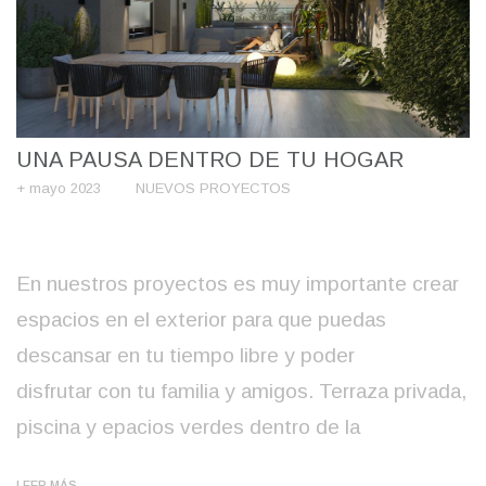
UNA PAUSA DENTRO DE TU HOGAR
+ mayo 2023
NUEVOS PROYECTOS
En nuestros proyectos es muy importante crear
espacios en el exterior para que puedas
descansar en tu tiempo libre y poder
disfrutar con tu familia y amigos. Terraza privada,
piscina y epacios verdes dentro de la
LEER MÁS